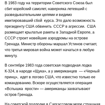
В 1983 году на территории Советского Союза был
сбит корейский самолет, наверняка летевший с
разведывательными целями и видимо
имитировавший сбой курса. Это дало возможность
президенту США обвинить СССР в агрессии. США
размещает крылатые ракеты в Западной Европе, а
СССР строит новейшие аэродромы на острове
Гренада. Министр обороны маршал Устинов считает,
что третья мировая война может начаться в любую
минуту.
В сентябре 1983 года советская подводная лодка
К-324, в народе «Щука», а у американцев — «Черный
принц», идет в логово США, что известно только ее
командованию. Вскоре осуществляется операция
«Вспышка ярости» — американцы захватывают
остров Гренада.
На советской подлодке в Саргассовом море страшная