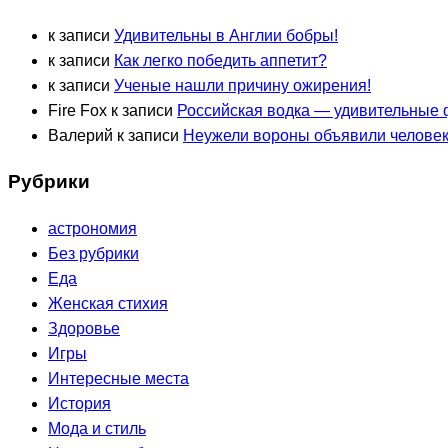
к записи
Удивительны в Англии бобры!
к записи
Как легко победить аппетит?
к записи
Ученые нашли причину ожирения!
Fire Fox
к записи
Российская водка — удивительные
Валерий
к записи
Неужели вороны объявили человек
Рубрики
астрономия
Без рубрики
Еда
Женская стихия
Здоровье
Игры
Интересные места
История
Мода и стиль