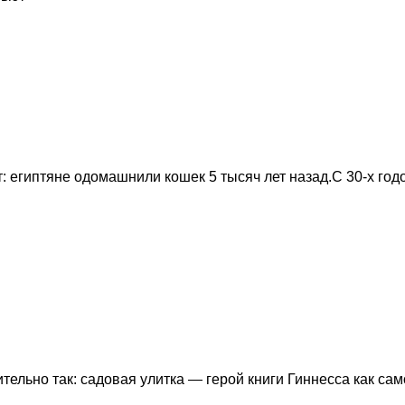
 египтяне одомашнили кошек 5 тысяч лет назад.С 30-х го
тельно так: садовая улитка — герой книги Гиннесса как са