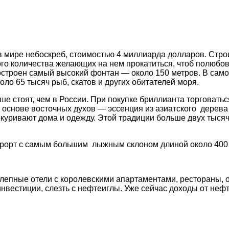
 мире небоскреб, стоимостью 4 миллиарда долларов. Строи
ого количества желающих на нем прокатиться, чтоб полюбо
Построен самый высокий фонтан — около 150 метров. В са
оло 65 тысяч рыб, скатов и других обитателей моря.
е стоят, чем в России. При покупке бриллианта торговатьс
основе восточных духов — эссенция из азиатского дерева 
и окуривают дома и одежду. Этой традиции больше двух тыся
рорт с самым большим лыжным склоном длиной около 400 м
олепные отели с королевскими апартаментами, рестораны
инвестиции, слезть с нефтеиглы. Уже сейчас доходы от неф