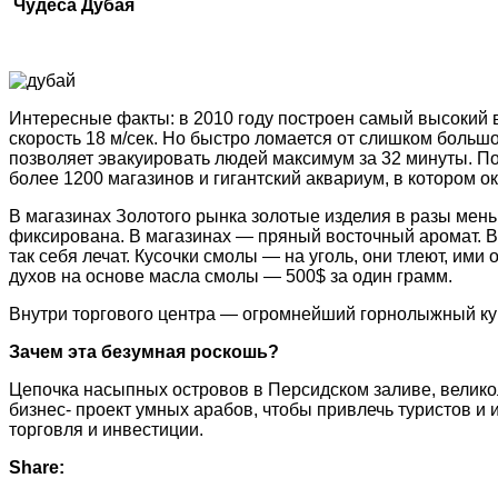
Чудеса Дубая
Интересные факты: в 2010 году построен самый высокий в
скорость 18 м/сек. Но быстро ломается от слишком больш
позволяет эвакуировать людей максимум за 32 минуты. 
более 1200 магазинов и гигантский аквариум, в котором ок
В магазинах Золотого рынка золотые изделия в разы меньш
фиксирована. В магазинах — пряный восточный аромат. В 
так себя лечат. Кусочки смолы — на уголь, они тлеют, им
духов на основе масла смолы — 500$ за один грамм.
Внутри торгового центра — огромнейший горнолыжный ку
Зачем эта безумная роскошь?
Цепочка насыпных островов в Персидском заливе, велик
бизнес- проект умных арабов, чтобы привлечь туристов и 
торговля и инвестиции.
Share: