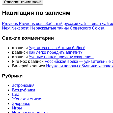
Навигация по записям
Previous
Previous post:
Забытый русский чай — иван-чай и
Next
Next post:
Нераскрытые тайны Советского Союза
Свежие комментарии
к записи
Удивительны в Англии бобры!
к записи
Как легко победить аппетит?
к записи
Ученые нашли причину ожирения!
Fire Fox
к записи
Российская водка — удивительные
Валерий
к записи
Неужели вороны объявили человек
Рубрики
астрономия
Без рубрики
Еда
Женская стихия
Здоровье
Игры
Интересные места