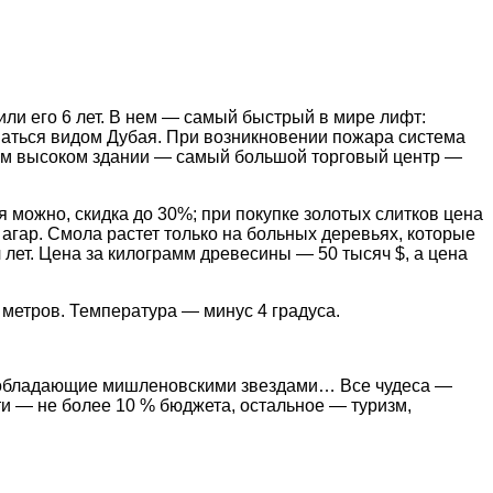
ли его 6 лет. В нем — самый быстрый в мире лифт:
ваться видом Дубая. При возникновении пожара система
мом высоком здании — самый большой торговый центр —
я можно, скидка до 30%; при покупке золотых слитков цена
агар. Смола растет только на больных деревьях, которые
ч лет. Цена за килограмм древесины — 50 тысяч $, а цена
етров. Температура — минус 4 градуса.
, обладающие мишленовскими звездами… Все чудеса —
ти — не более 10 % бюджета, остальное — туризм,