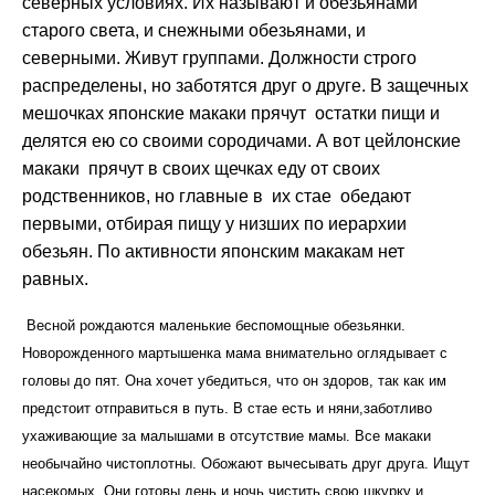
северных условиях. Их называют и обезьянами
старого света, и снежными обезьянами, и
северными. Живут группами. Должности строго
распределены, но заботятся друг о друге. В защечных
мешочках японские макаки прячут остатки пищи и
делятся ею со своими сородичами. А вот цейлонские
макаки прячут в своих щечках еду от своих
родственников, но главные в их стае обедают
первыми, отбирая пищу у низших по иерархии
обезьян. По активности японским макакам нет
равных.
Весной рождаются маленькие беспомощные обезьянки.
Новорожденного мартышенка мама внимательно оглядывает с
головы до пят. Она хочет убедиться, что он здоров, так как им
предстоит отправиться в путь. В стае есть и няни,заботливо
ухаживающие за малышами в отсутствие мамы. Все макаки
необычайно чистоплотны. Обожают вычесывать друг друга. Ищут
насекомых. Они готовы день и ночь чистить свою шкурку и