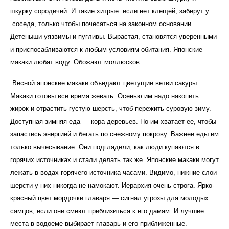
шкурку сородичей. И такие хитрые: если нет клещей, заберут у
соседа, только чтобы почесаться на законном основании.
Детеныши уязвимы и пугливы. Вырастая, становятся уверенными
и приспосабливаются к любым условиям обитания. Японские
макаки любят воду. Обожают моллюсков.
Весной японские макаки объедают цветущие ветви сакуры.
Макаки готовы все время жевать. Осенью им надо накопить
жирок и отрастить густую шерсть, чтоб пережить суровую зиму.
Доступная зимняя еда — кора деревьев.
Но им хватает ее, чтобы
запастись энергией и бегать по снежному покрову. Важнее еды им
только вычесывание. Они подглядели, как люди купаются в
горячих источниках и стали делать так же. Японские макаки могут
лежать в водах горячего источника часами. Видимо, нижние слои
шерсти у них никогда не намокают. Иерархия очень строга. Ярко-
красный цвет мордочки главаря — сигнал угрозы для молодых
самцов, если они смеют приблизиться к его дамам. И лучшие
места в водоеме выбирает главарь и его приближенные.