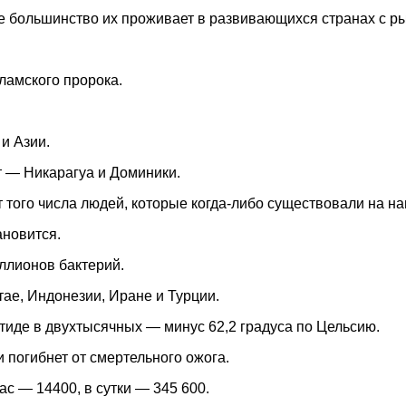
е большинство их проживает в развивающихся странах с р
амского пророка.
и Азии.
т — Никарагуа и Доминики.
т того числа людей, которые когда-либо существовали на н
ановится.
ллионов бактерий.
тае, Индонезии, Иране и Турции.
тиде в двухтысячных — минус 62,2 градуса по Цельсию.
 и погибнет от смертельного ожога.
ас — 14400, в сутки — 345 600.