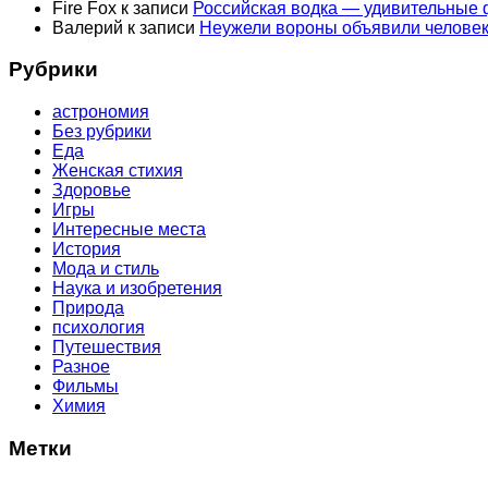
Fire Fox
к записи
Российская водка — удивительные
Валерий
к записи
Неужели вороны объявили человек
Рубрики
астрономия
Без рубрики
Еда
Женская стихия
Здоровье
Игры
Интересные места
История
Мода и стиль
Наука и изобретения
Природа
психология
Путешествия
Разное
Фильмы
Химия
Метки