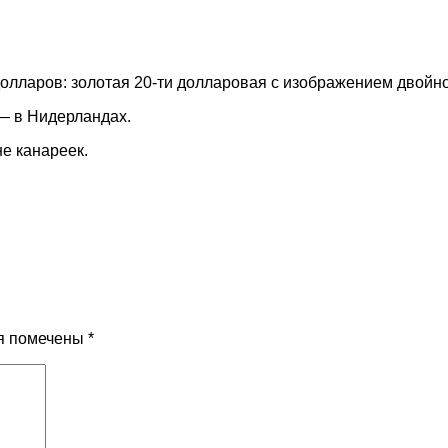
олларов: золотая 20-ти долларовая с изображением двойно
— в Нидерландах.
не канареек.
я помечены
*