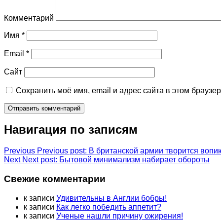
Комментарий
Имя
*
Email
*
Сайт
Сохранить моё имя, email и адрес сайта в этом брауз
Навигация по записям
Previous
Previous post:
В британской армии творится вопи
Next
Next post:
Бытовой минимализм набирает обороты
Свежие комментарии
к записи
Удивительны в Англии бобры!
к записи
Как легко победить аппетит?
к записи
Ученые нашли причину ожирения!