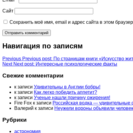
Сайт
Сохранить моё имя, email и адрес сайта в этом брауз
Навигация по записям
Previous
Previous post:
По страницам книги «Искусство жит
Next
Next post:
Интересные психологические факты
Свежие комментарии
к записи
Удивительны в Англии бобры!
к записи
Как легко победить аппетит?
к записи
Ученые нашли причину ожирения!
Fire Fox
к записи
Российская водка — удивительные
Валерий
к записи
Неужели вороны объявили человек
Рубрики
астрономия