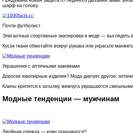
Придумана новая защита от ледяного дыхания зимы: вязан
шарф на голову.
Почти футболист
Элегантные спортивные экипировки в моде — выглядеть к
Кусок ткани обмотайте вокруг рукава или украсьте манж
Украшения с аптечными зажимами
Дорогие ювелирные изделия? Мода диктует другое: аптеч
Клипы крепятся к затылку, жемчуга украшаются смешным
Модные тенденции — мужчинам
Двойная одежда — кому понравится?