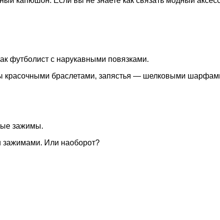
ый капюшон. Если вы не знаете как связать модный аксесс
ак футболист с нарукавными повязками.
еты красочными браслетами, запястья — шелковыми шарфам
ные зажимы.
и зажимами. Или наоборот?