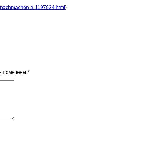
um-nachmachen-a-1197924.html
)
я помечены
*