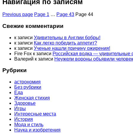
Навигация по записям
Previous page
Page
1
…
Page
43
Page
44
Свежие комментарии
к записи
Удивительны в Англии бобры!
к записи
Как легко победить аппетит?
к записи
Ученые нашли причину ожирения!
Fire Fox
к записи
Российская водка — удивительные
Валерий
к записи
Неужели вороны объявили человек
Рубрики
астрономия
Без рубрики
Еда
Женская стихия
Здоровье
Игры
Интересные места
История
Мода и стиль
Наука и изобретения