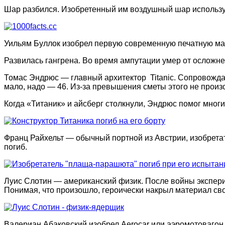
Шар разбился. Изобретенный им воздушный шар используе
Уильям Буллок изобрел первую современную печатную маш
Развилась гангрена. Во время ампутации умер от осложне
Томас Эндрюс — главный архитектор Titanic. Сопровождал
мало, надо — 46. Из-за превышения сметы этого не произ
Когда «Титаник» и айсберг столкнули, Эндрюс помог мног
Франц Райхельт — обычный портной из Австрии, изобрета
погиб.
Луис Слотин — американский физик. После войны экспер
Понимая, что произошло, героически накрыл материал свои
Валериан Абаковский изобрел Aerocar или аэромотоваго