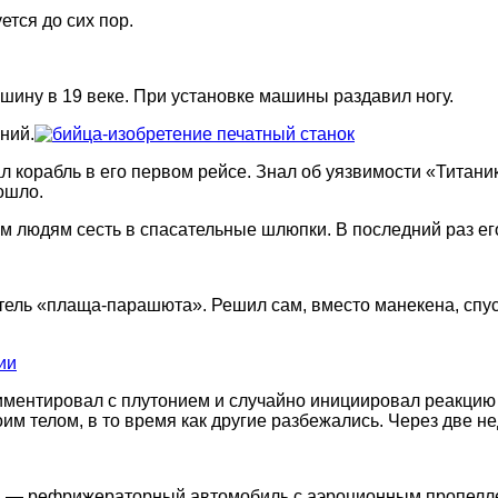
тся до сих пор.
ину в 19 веке. При установке машины раздавил ногу.
ний.
 корабль в его первом рейсе. Знал об уязвимости «Титани
ошло.
им людям сесть в спасательные шлюпки. В последний раз ег
тель «плаща-парашюта». Решил сам, вместо манекена, спус
иментировал с плутонием и случайно инициировал реакци
м телом, в то время как другие разбежались. Через две не
н, — рефрижераторный автомобиль с аэроционным пропелл