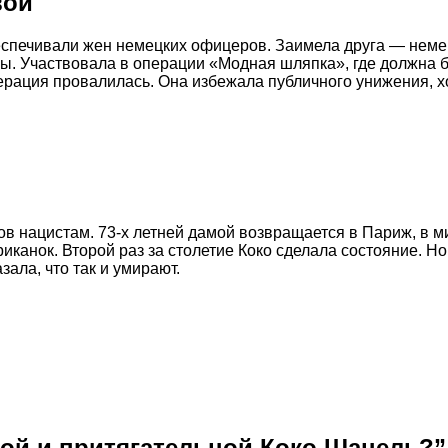
вой
печивали жен немецких офицеров. Заимела друга — немецк
ны. Участвовала в операции «Модная шляпка», где должна 
ерация провалилась. Она избежала публичного унижения, х
в нацистам. 73-х летней дамой возвращается в Париж, в м
канок. Второй раз за столетие Коко сделала состояние. Н
зала, что так и умирают.
овой и притягательной Коко Шанель?”