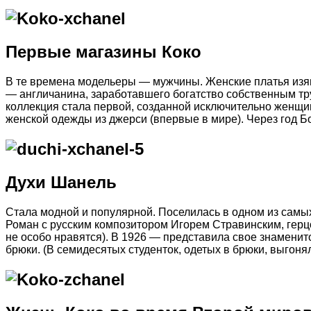
Первые магазины Коко
В те времена модельеры — мужчины. Женские платья изя
— англичанина, заработавшего богатство собственным тру
коллекция стала первой, созданной исключительно женщи
женской одежды из джерси (впервые в мире). Через год Бо
Духи Шанель
Стала модной и популярной. Поселилась в одном из самы
Роман с русским композитором Игорем Стравинским, герц
не особо нравятся). В 1926 — представила свое знамени
брюки. (В семидесятых студенток, одетых в брюки, выгонял