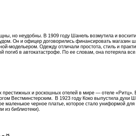
щны, но неудобны. В 1909 году Шанель возмутила и восхи
дом. Он и офицер договорились финансировать магазин шля
ной-модельером. Одежду отличали простота, стиль и практ
й погиб в автокатастрофе. По ее словам, она потеряла все
х престижных и роскошных отелей в мире — отеле «Ритц». 
огом Вестминстерским. В 1923 году Коко выпустила духи 
тое маленькое черное платье, которое стало униформой д
и из библиотеки).