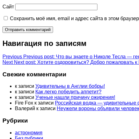
Сайт
Сохранить моё имя, email и адрес сайта в этом брауз
Навигация по записям
Previous
Previous post:
Что вы знаете о Николе Тесла — ге
Next
Next post:
Хотите оздоровиться? Добро пожаловать 
Свежие комментарии
к записи
Удивительны в Англии бобры!
к записи
Как легко победить аппетит?
к записи
Ученые нашли причину ожирения!
Fire Fox
к записи
Российская водка — удивительные
Валерий
к записи
Неужели вороны объявили человек
Рубрики
астрономия
Без рубрики