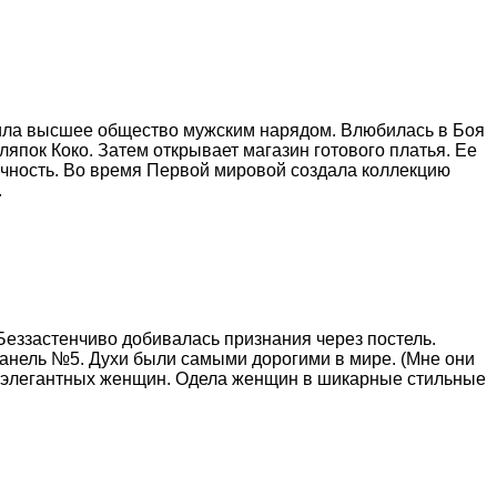
тила высшее общество мужским нарядом. Влюбилась в Боя
пок Коко. Затем открывает магазин готового платья. Ее
ичность. Во время Первой мировой создала коллекцию
.
Беззастенчиво добивалась признания через постель.
Шанель №5. Духи были самыми дорогими в мире. (Мне они
ля элегантных женщин. Одела женщин в шикарные стильные