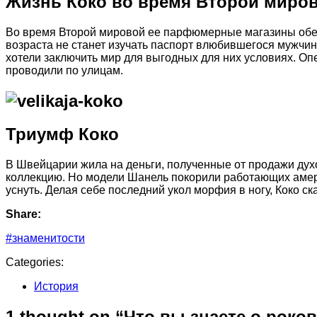
Жизнь Коко во время Второй миро
Во время Второй мировой ее парфюмерные магазины обес
возраста не станет изучать паспорт влюбившегося мужчи
хотели заключить мир для выгодных для них условиях. Оп
проводили по улицам.
Триумф Коко
В Швейцарии жила на деньги, полученные от продажи духо
коллекцию. Но модели Шанель покорили работающих амери
уснуть. Делая себе последний укол морфия в ногу, Коко ска
Share:
#знаменитости
Categories:
История
1 thought on “Что вы знаете о рок