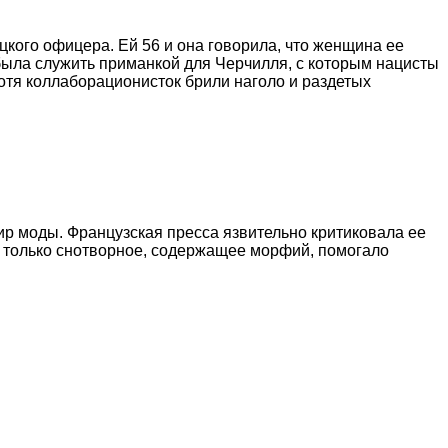
ого офицера. Ей 56 и она говорила, что женщина ее
была служить приманкой для Черчилля, с которым нацисты
отя коллаборационисток брили наголо и раздетых
ир моды. Французская пресса язвительно критиковала ее
о только снотворное, содержащее морфий, помогало