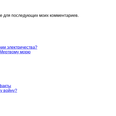
ере для последующих моих комментариев.
нии электричества?
к Мертвому морю
 факты
у войну?