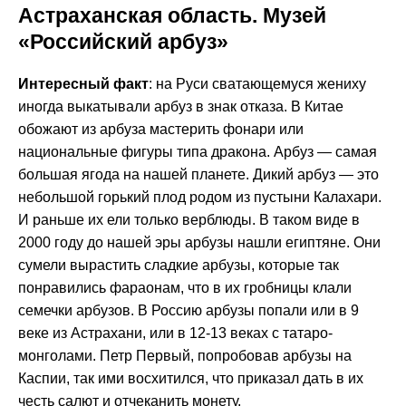
Астраханская область. Музей
«Российский арбуз»
Интересный факт
: на Руси сватающемуся жениху
иногда выкатывали арбуз в знак отказа. В Китае
обожают из арбуза мастерить фонари или
национальные фигуры типа дракона. Арбуз — самая
большая ягода на нашей планете. Дикий арбуз — это
небольшой горький плод родом из пустыни Калахари.
И раньше их ели только верблюды. В таком виде в
2000 году до нашей эры арбузы нашли египтяне. Они
сумели вырастить сладкие арбузы, которые так
понравились фараонам, что в их гробницы клали
семечки арбузов. В Россию арбузы попали или в 9
веке из Астрахани, или в 12-13 веках с татаро-
монголами. Петр Первый, попробовав арбузы на
Каспии, так ими восхитился, что приказал дать в их
честь салют и отчеканить монету.