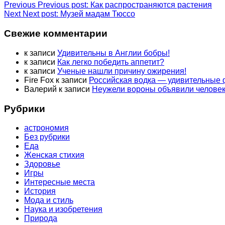
Previous
Previous post:
Как распространяются растения
Next
Next post:
Музей мадам Тюссо
Свежие комментарии
к записи
Удивительны в Англии бобры!
к записи
Как легко победить аппетит?
к записи
Ученые нашли причину ожирения!
Fire Fox
к записи
Российская водка — удивительные
Валерий
к записи
Неужели вороны объявили человек
Рубрики
астрономия
Без рубрики
Еда
Женская стихия
Здоровье
Игры
Интересные места
История
Мода и стиль
Наука и изобретения
Природа