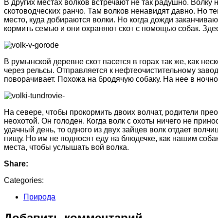
В других местах волков встречают не так радушно. Волку н
скотоводческих ранчо. Там волков ненавидят давно. Но т
место, куда добираются волки. Но когда дожди заканчиваю
кормить семью и они охраняют скот с помощью собак. Здес
В румынской деревне скот пасется в горах так же, как не
через рельсы. Отправляется к нефтеочистительному заводу
поворачивает. Похожа на бродячую собаку. На нее в ночн
На севере, чтобы прокормить двоих волчат, родители прео
неохотой. Он голоден. Когда волк с охоты ничего не прин
удачный день, то одного из двух зайцев волк отдает волчи
пищу. Но им не подносят еду на блюдечке, как нашим соб
места, чтобы услышать вой волка.
Share:
Categories:
Природа
Добавить комментарий