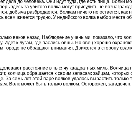
ет дела до человека. Они идут туда, где есть пища. Волки м
еперь здесь за убитого волка могут присудить не вознагра
тся, добыча разбредается. Волкам ничего не остается, как 
ь всем живется трудно. У индийского волка выбор места об
сколько веков назад. Наблюдение учеными показало, что вол
. Идет к лугам, где паслись овцы. Но овец хорошо охраняю
ом городе не обращают внимания. Движется в сторону свалк
долевают расстояние в тысячу квадратных миль. Волчица пр
осит, волчица обращается к своим запасам: зайцам, которых
це. За семь лет этой паре волков удалось вырастить только
акам. Волк может быть только волком. Осторожен, загадоче