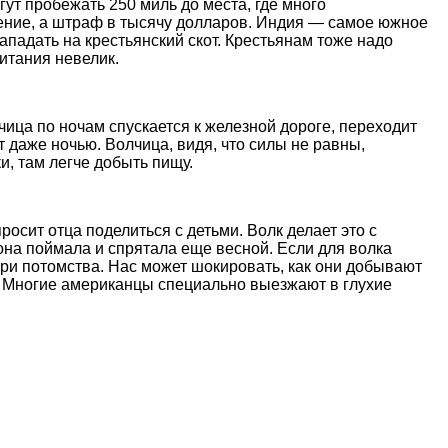
огут пробежать 250 миль до места, где много
ждение, а штраф в тысячу долларов. Индия — самое южное
нападать на крестьянский скот. Крестьянам тоже надо
итания невелик.
чица по ночам спускается к железной дороге, переходит
т даже ночью. Волчица, видя, что силы не равны,
и, там легче добыть пищу.
осит отца поделиться с детьми. Волк делает это с
 она поймала и спрятала еще весной. Если для волка
 три потомства. Нас может шокировать, как они добывают
н. Многие американцы специально выезжают в глухие