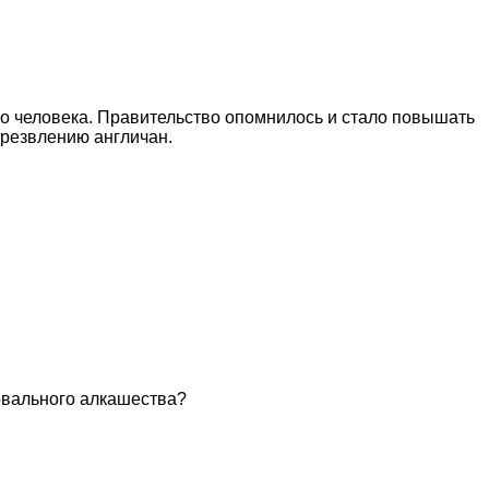
го человека. Правительство опомнилось и стало повышать
трезвлению англичан.
повального алкашества?