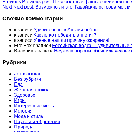
Previous
Previous post:
Невероятные факты о невероятны
Next
Next post:
Возможно ли это: Гавайские острова могли
Свежие комментарии
к записи
Удивительны в Англии бобры!
к записи
Как легко победить аппетит?
к записи
Ученые нашли причину ожирения!
Fire Fox
к записи
Российская водка — удивительные
Валерий
к записи
Неужели вороны объявили человек
Рубрики
астрономия
Без рубрики
Еда
Женская стихия
Здоровье
Игры
Интересные места
История
Мода и стиль
Наука и изобретения
Природа