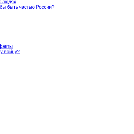
х людях
 бы быть частью России?
 факты
у войну?